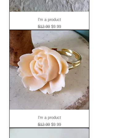
I'm a product
Standardpreis
Sale-Preis
$12.99
$9.99
I'm a product
Standardpreis
Sale-Preis
$12.99
$9.99